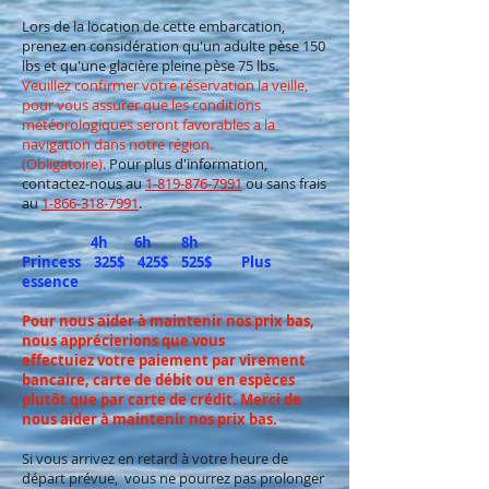
Lors de la location de cette embarcation,
prenez en considération qu'un adulte pèse 150
lbs et qu'une glacière pleine pèse 75 lbs.
Veuillez confirmer votre réservation la veille,
pour vous assurer que les conditions
météorologiques seront favorables a la
navigation dans notre région.
(Obligatoire).
Pour plus d'information,
contactez-nous au
1-819-876-7991
ou sans frais
au
1-866-318-7991
.
4h 6h 8h
Princess 325$ 425$ 525$ Plus
essence
Pour nous aider à maintenir nos prix bas,
nous apprécierions que vous
effectuiez
votre paiement par virement
bancaire, carte de débit ou en espèces
plutôt
que par carte de crédit. Merci de
nous aider à maintenir nos prix bas.
Si vous arrivez en retard à votre heure de
départ prévue, vous ne pourrez pas prolonger