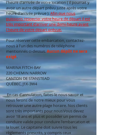
l'heure d'arrivée de votre location ( il pourrait y
avoir un autre départ prévu juste après votre
heure d'arrivée prévue ).
Afin que nous
puissions respecter votre heure de départ il
est
très important d'arriver une demi-heure avant
l'heure de votre départ prévue.
Pour réserver cette embarcation, contactez-
nous à l'un des numéros de téléphone
mentionnés ci-dessus.
Aucun dépôt ne sera
exigé
.
MARINA FITCH-BAY
220 CHEMIN NARROW
CANTON DE STANSTEAD
QUÉBEC, J1X-3W4
En cas d'annulation, faites-le nous savoir et
nous ferons de notre mieux pour vous
retrouver une autre plage horaire. Nos clients
sont très importants pour nous.Vous devez
avoir 18 ans et plus et posséder un permis de
conduire valide pour conduire l'embarcation et
la louer. Le capitaine doit suivre tous les
règlements prescrits, y compris ceux