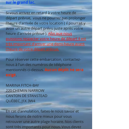
sur le grand lac.
Si vous arrivez en retard à votre heure de
départ prévue, vous ne pourrez pas prolonger
l'heure d'arrivée de votre location ( il pourrait y
avoir un autre départ prévu juste après votre
heure d'arrivée prévue ).
Afin que nous
puissions respecter votre heure de départ il
est
très important d'arriver une demi-heure avant
l'heure de votre départ prévue.
Pour réserver cette embarcation, contactez-
nous à l'un des numéros de téléphone
mentionnés ci-dessus.
Aucun dépôt ne sera
exigé
.
MARINA FITCH-BAY
220 CHEMIN NARROW
CANTON DE STANSTEAD
QUÉBEC, J1X 3W4
En cas d'annulation, faites-le nous savoir et
nous ferons de notre mieux pour vous
retrouver une autre plage horaire. Nos clients
sont très importants pour nous. Vous devez