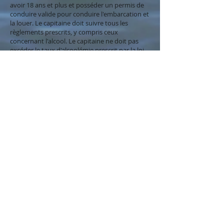
avoir 18 ans et plus et posséder un permis de
conduire valide pour conduire l'embarcation et
la louer. Le capitaine doit suivre tous les
règlements prescrits, y compris ceux
concernant l'alcool. Le capitaine ne doit pas
excéder le taux d'alcoolémie prescrit par la loi.
Les prix sonts sujet a changement sans aucun
préavis.