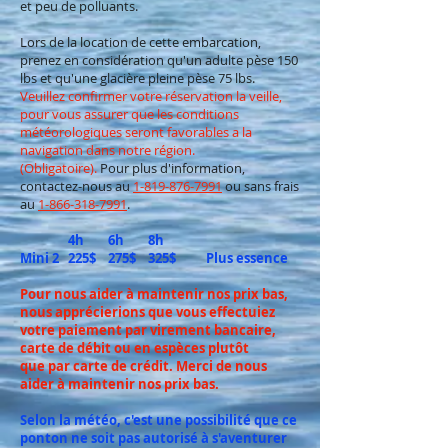
et peu de polluants.
Lors de la location de cette embarcation,
prenez en considération qu'un adulte pèse 150
lbs et qu'une glacière pleine pèse 75 lbs.
Veuillez confirmer votre réservation la veille,
pour vous assurer que les conditions
météorologiques seront favorables a la
navigation dans notre région.
(Obligatoire).
Pour plus d'information,
contactez-nous au
1-819-876-7991
ou sans frais
au
1-866-318-7991
.
4h 6h 8h
Mini 2 225$ 275$ 325$ Plus essence
Pour nous aider à maintenir nos prix bas,
nous apprécierions que vous effectuiez
votre paiement par virement bancaire,
carte de débit ou en espèces plutôt
que par carte de crédit. Merci de nous
aider à maintenir nos prix bas.
Selon la
météo, c'est une possibilité que ce
ponton ne soit pas autorisé à s'aventurer