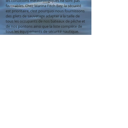
les conditions météorologiques ne sont pas
favorables. Chez Marina Fitch Bay, la sécurité
est prioritaire, c’est pourquoi nous fournissons
des gilets de sauvetage adapter a la taille de
tous les occupants de nos bateaux de pêche et
de nos pontons ainsi que la liste complète de
tous les équipements de sécurité nautique.
Règlements :
Un permis de conduire valide est
nécessaire pour conduire nos bateaux de
pêche ainsi que nos pontons. Tous les
animaux sont interdits à bord de nos
bateaux à l’exception de chiens guides.
L’été est notre saison forte, nous vous
conseillons donc d’appeler dès que vous savez
la date de votre expédition de pêche ou pour
un ponton. Pour les expéditions, nous vous
demandons de réserver plusieurs jours à
l’avance. (Météo oblige)
Nous louons :
• Pontons