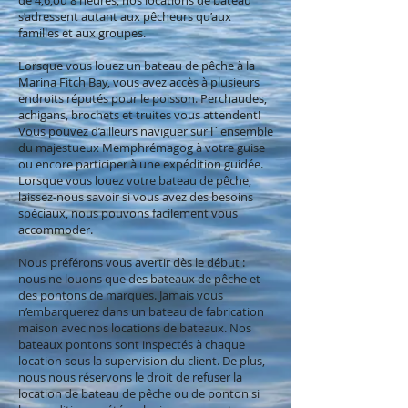
de 4,6,ou 8 heures, nos locations de bateau
s’adressent autant aux pêcheurs qu’aux
familles et aux groupes.
Lorsque vous louez un bateau de pêche à la
Marina Fitch Bay, vous avez accès à plusieurs
endroits réputés pour le poisson. Perchaudes,
achigans, brochets et truites vous attendent!
Vous pouvez d’ailleurs naviguer sur l`ensemble
du majestueux Memphrémagog à votre guise
ou encore participer à une expédition guidée.
Lorsque vous louez votre bateau de pêche,
laissez-nous savoir si vous avez des besoins
spéciaux, nous pouvons facilement vous
accommoder.
Nous préférons vous avertir dès le début :
nous ne louons que des bateaux de pêche et
des pontons de marques. Jamais vous
n’embarquerez dans un bateau de fabrication
maison avec nos locations de bateaux. Nos
bateaux pontons sont inspectés à chaque
location sous la supervision du client. De plus,
nous nous réservons le droit de refuser la
location de bateau de pêche ou de ponton si