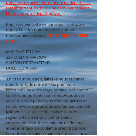
puissions respecter votre heure de départ il
est
très important d'arriver une demi-heure avant
l'heure de votre départ prévue.
Pour réserver cette embarcation, contactez-
nous à l'un des numéros de téléphone
mentionnés ci-dessus.
Aucun dépôt ne sera
exigé
.
MARINA FITCH-BAY
220 CHEMIN NARROW
CANTON DE STANSTEAD
QUÉBEC, J1X-3W4
En cas d'annulation, faites-le nous savoir et
nous ferons de notre mieux pour vous
retrouver une autre plage horaire. Nos clients
sont très importants pour nous.Vous devez
avoir 18 ans et plus et posséder un permis de
conduire valide pour conduire l'embarcation et
la louer. Le capitaine doit suivre tous les
règlements prescrits, y compris ceux
concernant l'alcool. Le capitaine ne doit pas
excéder le taux d'alcoolémie prescrit par la loi.
Les prix sonts sujet a changement sans aucun