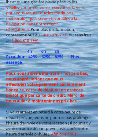
lbs et qu'une glacière pleine pèse 75 lbs.
Veuillez confirmer votre réservation la veille,
pour vous assurer que les conditions
météorologiques seront favorables a la
navigation dans notre région.
(Obligatoire).
Pour plus d'information,
contactez-nous au
1-819-876-7991
ou sans frais
au
1-866-318-7991
4h 6h 8h
Excalibur
425$ 625$ 825$ Plus
essence
Pour nous aider à maintenir nos prix bas,
nous apprécierions que vous
effectuiez
votre paiement par virement
bancaire, carte de débit ou en espèces
plutôt
que par carte de crédit. Merci de
nous aider à maintenir nos prix bas.
Si vous arrivez en retard à votre heure de
départ prévue, vous ne pourrez pas prolonger
l'heure d'arrivée de votre location ( il pourrait y
avoir un autre départ prévu juste après votre
heure d'arrivée prévue ).
Afin que nous