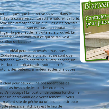
uristiques que l'on trouve souvent dans les
tch Bay a conservé son caractère naturel. La forêt
pêche une atmosphère unique. Les vues célestes
bondance de poisson est aussi la réputation de
higan, la perchaude, la truite et le brochet. Le
 de pêche idéal avec tout ce qui se trouve à
 location de bateaux.
ement idéal pour les activités amusantes:
à Owl's Head et excursions au lac ne sont que
ttendent. Avec un capitaine à votre service, un
ay Harbor est prêt à rendre votre journée
ontons, des bateaux à moteur et des chaloupes
st idéal pour ceux qui ne possèdent pas de
ls. Pas besoin de les stocker ou de les
Bay s'en occupe ! La location de bateau fonctionne
asser un après-midi de divertissement. Si vous
xcellent site de pêche ou un lieu de loisir pour
t de plaisance Fitch Bay est le lieu de