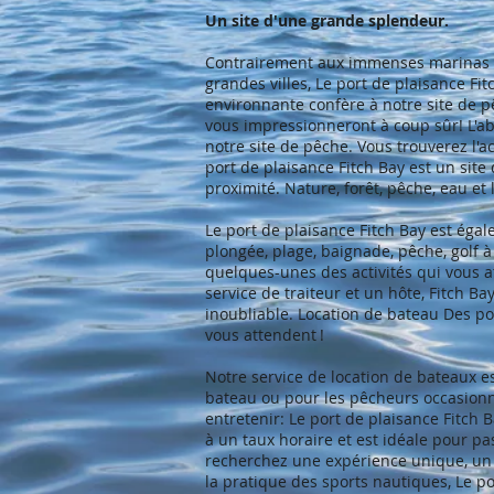
Un site d'une grande splendeur.
Contrairement aux immenses marinas to
grandes villes, Le port de plaisance Fi
environnante confère à notre site de 
vous impressionneront à coup sûr! L'a
notre site de pêche. Vous trouverez l'ac
port de plaisance Fitch Bay est un site
proximité. Nature, forêt, pêche, eau et
Le port de plaisance Fitch Bay est égal
plongée, plage, baignade, pêche, golf 
quelques-unes des activités qui vous a
service de traiteur et un hôte, Fitch B
inoubliable. Location de bateau Des p
vous attendent !
Notre service de location de bateaux e
bateau ou pour les pêcheurs occasionne
entretenir: Le port de plaisance Fitch 
à un taux horaire et est idéale pour p
recherchez une expérience unique, un e
la pratique des sports nautiques, Le por